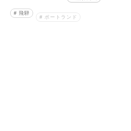
# 飛騨
# ポートランド
# インバウンドツアー
# 町並み維持
# まちづくり
# 人生