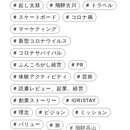
# 起し太鼓
# 飛騨古川
# トラベル
# スケートボード
# コロナ禍
# マーケティング
# 新型コロナウイルス
# コロナサバイバル
# ふんころがし経営
# PR
# 体験アクティビティ
# 芸術
# 読書レビュー、起業、経営
# 創業ストーリー
# IORISTAY
# 理念
# ビジョン
# ミッション
# バリュー
# 旅
# 飛騨高山