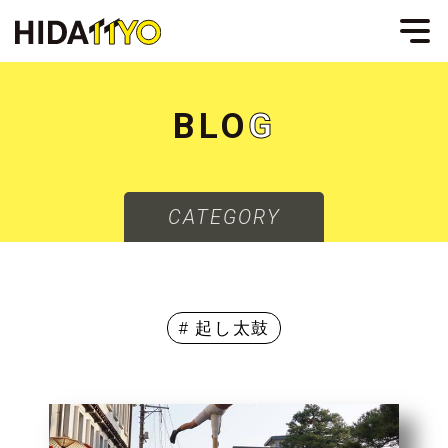
B
L
O
G
CATEGORY
# 起し太鼓