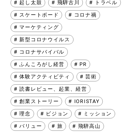
# 起し太鼓
# 飛騨古川
# トラベル
# スケートボード
# コロナ禍
# マーケティング
# 新型コロナウイルス
# コロナサバイバル
# ふんころがし経営
# PR
# 体験アクティビティ
# 芸術
# 読書レビュー、起業、経営
# 創業ストーリー
# IORISTAY
# 理念
# ビジョン
# ミッション
# バリュー
# 旅
# 飛騨高山