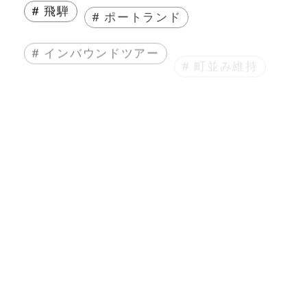
# 飛騨
# ポートランド
# インバウンドツアー
# 町並み維持
# まちづくり
# 人生
# エッセイ