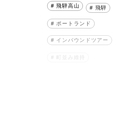
# 飛騨高山
# 飛騨
# ポートランド
# インバウンドツアー
# 町並み維持
# まちづくり
# 人生
# エッセイ
# 起業
# 地方起業
# 地方ベンチャー
# 本
# 読書レビュー