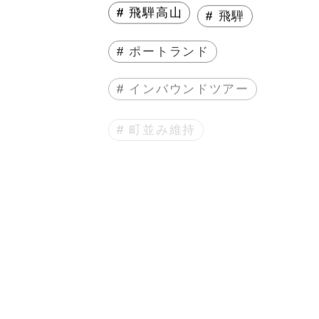
# 飛騨高山
# 飛騨
# ポートランド
# インバウンドツアー
# 町並み維持
# まちづくり
# 人生
# エッセイ
# 起業
# 地方起業
# 地方ベンチャー
# 本
# 読書レビュー
# サウナ