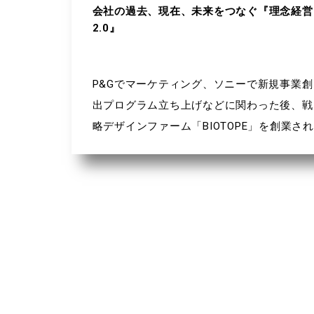
会社の過去、現在、未来をつなぐ『理念経営
2.0』
P&Gでマーケティング、ソニーで新規事業創
出プログラム立ち上げなどに関わった後、戦
略デザインファーム「BIOTOPE」を創業され
た佐宗邦威さんの本です。常日頃、ビジョ
ン、ミッション、バリューの大切さを意識し
て過ごしているので、それらに関わる本は一
通り読んでみたいと思うので購入しました。
本書はビジョン、ミッション、バリュー、そ
していま流行りのパーパスについて、とても
分かりやすく解説してあります。後半では、
理念をいかに組織に伝えていくのか、理念を