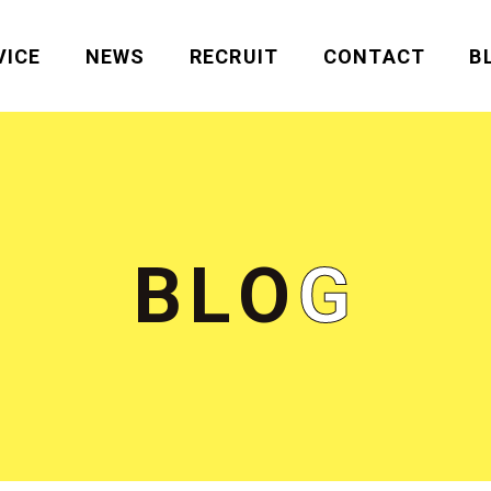
VICE
NEWS
RECRUIT
CONTACT
B
B
L
O
G