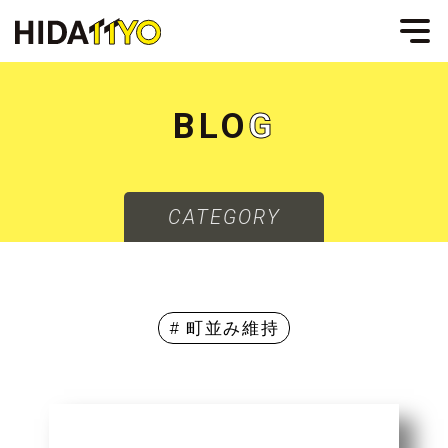
B
L
O
G
CATEGORY
# 町並み維持