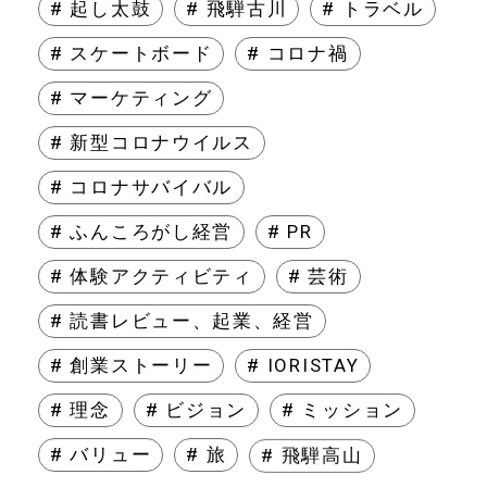
# 起し太鼓
# 飛騨古川
# トラベル
# スケートボード
# コロナ禍
# マーケティング
# 新型コロナウイルス
# コロナサバイバル
# ふんころがし経営
# PR
# 体験アクティビティ
# 芸術
# 読書レビュー、起業、経営
# 創業ストーリー
# IORISTAY
# 理念
# ビジョン
# ミッション
# バリュー
# 旅
# 飛騨高山