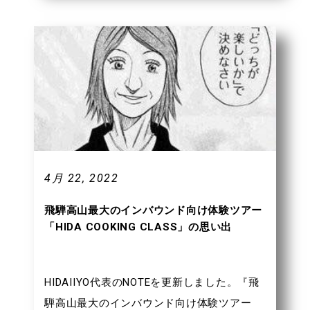
す。前半は知識人による提言。後半は厳島に
実際に存在する旅館を立て直すプランを提案
するケースステディという構成になっていま
す。前半の知識人による提言は専門家の意見
だけあって独自の切り口で建築や観光を語っ
ており、実務というよりは哲学的な考え方に
触れるという意味で楽しく読めました。後半
のケーススタディは、３グループに分かれて
4月 22, 2022
提案をするのですが、HIDAIIYOとして日々取
り組んでいることなので自分事として読め、
飛騨高山最大のインバウンド向け体験ツアー
実務的な観点から楽しめました。提案内容に
「HIDA COOKING CLASS」の思い出
関しては、旅館リニューアルによる富裕層誘
致にフォーカスが当たっている内容という印
HIDAIIYO代表のNOTEを更新しました。『飛
象だったのですが、島の観光地としての全体
騨高山最大のインバウンド向け体験ツアー