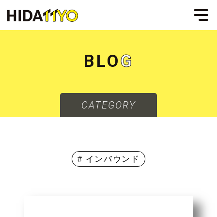
B
L
O
G
CATEGORY
# インバウンド