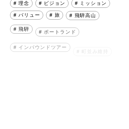
# 理念
# ビジョン
# ミッション
# バリュー
# 旅
# 飛騨高山
# 飛騨
# ポートランド
# インバウンドツアー
# 町並み維持
# まちづくり
# 人生
# エッセイ