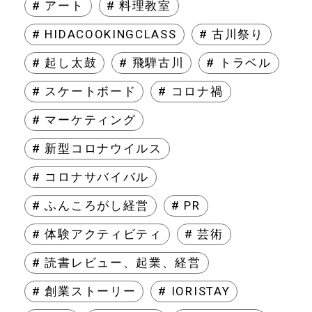
# アート
# 料理教室
# HIDACOOKINGCLASS
# 古川祭り
# 起し太鼓
# 飛騨古川
# トラベル
# スケートボード
# コロナ禍
# マーケティング
# 新型コロナウイルス
# コロナサバイバル
# ふんころがし経営
# PR
# 体験アクティビティ
# 芸術
# 読書レビュー、起業、経営
# 創業ストーリー
# IORISTAY